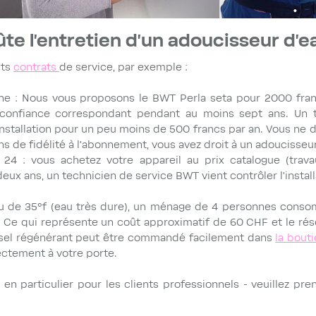
e l'entretien d'un adoucisseur d'e
nts
contrats
de service, par exemple :
ne : Nous vous proposons le BWT Perla seta pour 2000 fran
onfiance correspondant pendant au moins sept ans. Un t
installation pour un peu moins de 500 francs par an. Vous ne
ns de fidélité à l’abonnement, vous avez droit à un adoucisseur
 24 : vous achetez votre appareil au prix catalogue (tra
eux ans, un technicien de service BWT vient contrôler l'install
u de 35°f (eau très dure), un ménage de 4 personnes cons
. Ce qui représente un coût approximatif de 60 CHF et le rése
e sel régénérant peut être commandé facilement dans
la bout
rectement à votre porte.
- en particulier pour les clients professionnels - veuillez pr