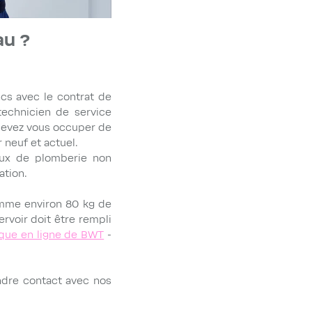
au ?
cs avec le contrat de
echnicien de service
 devez vous occuper de
 neuf et actuel.
vaux de plomberie non
ation.
omme environ 80 kg de
rvoir doit être rempli
ique en ligne de BWT
-
endre contact avec nos